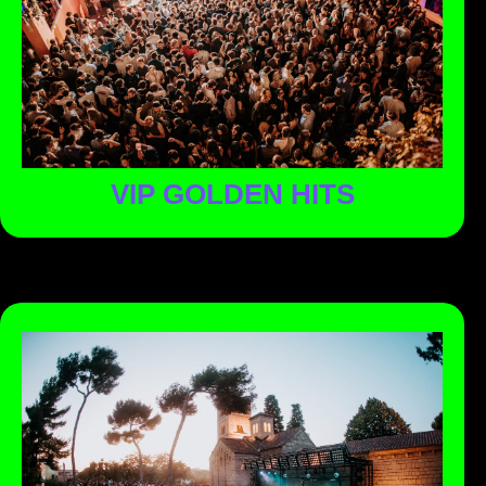
el mejor club al aire libre de Barcelona. Un viaje nostálgico
a través de varias décadas de música icónica, desde los
80’s hasta los primeros 90’s y más allá.
VIP GOLDEN HITS
Un año más abrimos las puertas del monasterio con
Infierno’s haciendo de la Fiesta de Fin de Año un
FESTIVAL. El monasterio del Poble Espanyol se convierte