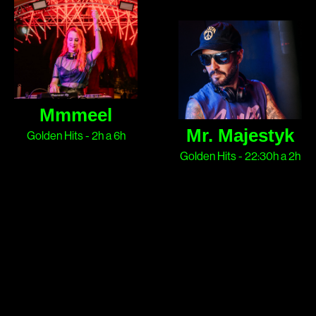
Mmeel es una joven
Mr. Majestyk es
promesa de la escena
especialista en remezclar
barcelonesa. Su estilo
los mayores hits, desde
fusiona indie rock, disco,
los 70s hasta la
electrónica y new wave
actualidad. Sus himnos
con hits atemporales. Con
generacionales hacen
Mmmeel
sets llenos de energía, ha
bailar sin que te des
Mr. Majestyk
Golden Hits - 2h a 6h
pasado por salas como
cuenta. DJ oficial de las
Golden Hits - 22:30h a 2h
VOL y Paral·lel 62, y
fiestas Throwback y
festivales como Vida.
residente de salas míticas
como Razzmatazz, Moog
y Jamboree.