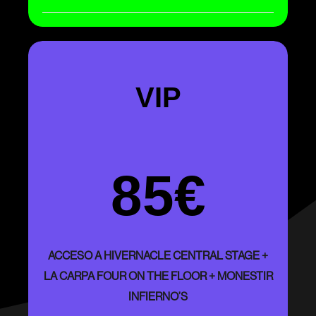
VIP
85€
ACCESO A HIVERNACLE CENTRAL STAGE +
LA CARPA FOUR ON THE FLOOR + MONESTIR
INFIERNO’S