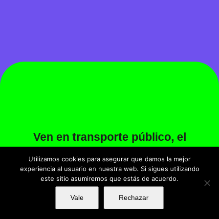
Ven en transporte público, el
camino al Poble esta a tope por
Utilizamos cookies para asegurar que damos la mejor
los fuegos artificiales de la
experiencia al usuario en nuestra web. Si sigues utilizando
Avenida Maria Cristina… y
este sitio asumiremos que estás de acuerdo.
sobre todo ¡si bebes no
Vale
Rechazar
conduzcas!