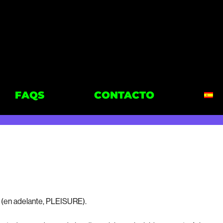
FAQS
CONTACTO
a (en adelante, PLEISURE).