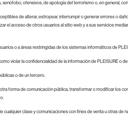
s, xenófobo, ofensivos, de apología del terrorismo o, en general, contr
susceptibles de alterar, estropear, interrumpir o generar errores o d
r el acceso de otros usuarios al sitio web y a sus servicios media
usuarios o a áreas restringidas de los sistemas informáticos de PLE
í como violar la confidencialidad de la información de PLEISURE o de
públicas o de un tercero.
ier otra forma de comunicación pública, transformar o modificar los c
o.
d de cualquier clase y comunicaciones con fines de venta u otras de n