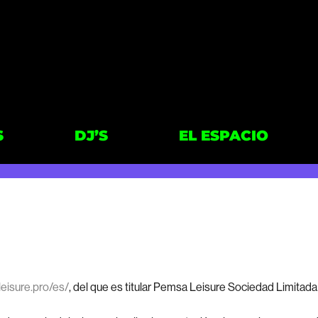
S
DJ’S
EL ESPACIO
pleisure.pro/es/
, del que es titular Pemsa Leisure Sociedad Limitad