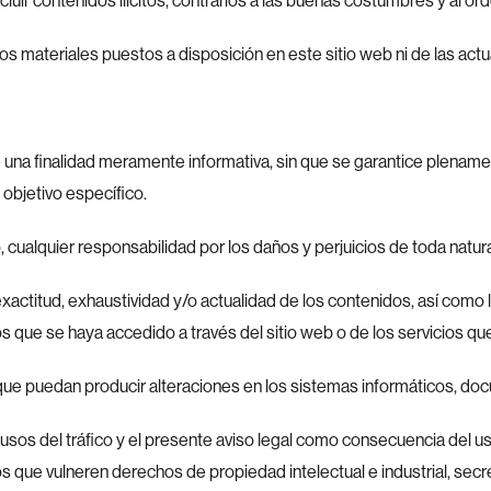
luir contenidos ilícitos, contrarios a las buenas costumbres y al ord
os materiales puestos a disposición en este sitio web ni de las act
e una finalidad meramente informativa, sin que se garantice plename
n objetivo específico.
cualquier responsabilidad por los daños y perjuicios de toda natur
, exactitud, exhaustividad y/o actualidad de los contenidos, así como
s que se haya accedido a través del sitio web o de los servicios qu
que puedan producir alteraciones en los sistemas informáticos, doc
s usos del tráfico y el presente aviso legal como consecuencia del uso
ue vulneren derechos de propiedad intelectual e industrial, secret