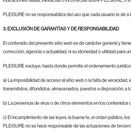
indicaciones falsas, inexactas o incorrectas sobre PLESIURE, o inc
PLEISURE no se responsabiliza del uso que cada usuario le dé a l
3. EXCLUSIÓN DE GARANTÍAS Y DE RESPONSABILIDAD
El contenido del presente sitio web es de carácter general y tien
corrección, vigencia o actualidad, ni su idoneidad o utilidad para u
PLEISURE excluye, hasta donde permite el ordenamiento jurídico, 
a) La imposibilidad de acceso al sitio web o la falta de veracidad
transmitidos, difundidos, almacenados, puestos a disposición, a lo
b) La presencia de virus o de otros elementos en los contenidos 
c) El incumplimiento de las leyes, la buena fe, el orden público, lo
PLEISURE no se hace responsable de las actuaciones de terceros q